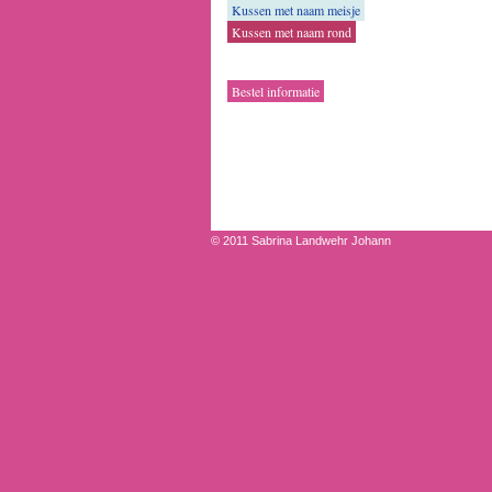
Kussen met naam meisje
Kussen met naam rond
Bestel informatie
© 2011 Sabrina Landwehr Johann