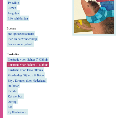
Tweeling
Clown
Jongetjes
Info schilderijen
Boeken
Het spinaziemannetje
Pien en de wonderlamp
Lek en ander gebrek
Illustraties
Illustratie voor dichter T. Olthuis
Illustratie voor dichter T. Olthuis
Illustratie voor Theo Olthuis
Moederdag / tijdschrift Bobo
Etty / Dromen door Nederland
Duikman
Familie
Kat met bus
Oorlog
Kat
Slj Illustrations