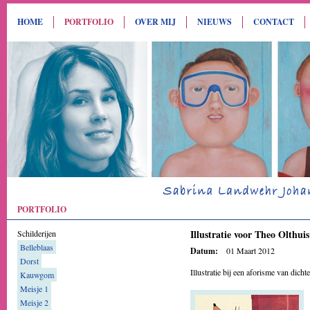
HOME
PORTFOLIO
OVER MIJ
NIEUWS
CONTACT
PORTFOLIO
Illustratie voor Theo Olthuis
Schilderijen
Belleblaas
Datum:
01 Maart 2012
Dorst
Illustratie bij een aforisme van dicht
Kauwgom
Meisje 1
Meisje 2