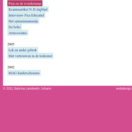
Pien en de wonderlamp
Krantenartikel N-H dagblad
Intervieuw Pica Educatief
Het spinaziemannetje
De bobo
Artassociates
2005
Lek en ander gebrek
Met vertrouwen in de toekomst
2002
MAG kinderschoenen
© 2011 Sabrina Landwehr Johann
webdesign 