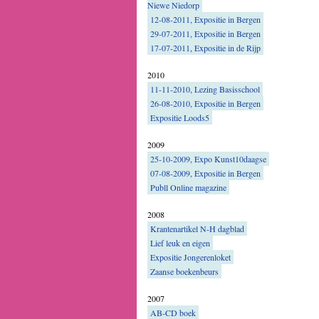
Niewe Niedorp
12-08-2011, Expositie in Bergen
29-07-2011, Expositie in Bergen
17-07-2011, Expositie in de Rijp
2010
11-11-2010, Lezing Basisschool
26-08-2010, Expositie in Bergen
Expositie Loods5
2009
25-10-2009, Expo Kunst10daagse
07-08-2009, Expositie in Bergen
Publl Online magazine
2008
Krantenartikel N-H dagblad
Lief leuk en eigen
Expositie Jongerenloket
Zaanse boekenbeurs
2007
AB-CD boek